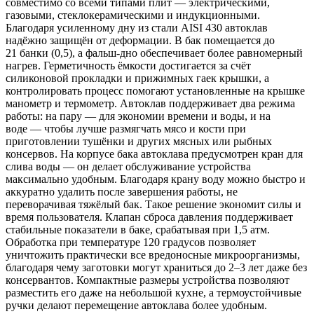
совместимо со всеми типами плит — электрическими,
газовыми, стеклокерамическими и индукционными.
Благодаря усиленному дну из стали AISI 430 автоклав
надёжно защищён от деформации. В бак помещается до
21 банки (0,5), а фальш‑дно обеспечивает более равномерный
нагрев. Герметичность ёмкости достигается за счёт
силиконовой прокладки и прижимных гаек крышки, а
контролировать процесс помогают установленные на крышке
манометр и термометр. Автоклав поддерживает два режима
работы: на пару — для экономии времени и воды, и на
воде — чтобы лучше размягчать мясо и кости при
приготовлении тушёнки и других мясных или рыбных
консервов. На корпусе бака автоклава предусмотрен кран для
слива воды — он делает обслуживание устройства
максимально удобным. Благодаря крану воду можно быстро и
аккуратно удалить после завершения работы, не
переворачивая тяжёлый бак. Такое решение экономит силы и
время пользователя. Клапан сброса давления поддерживает
стабильные показатели в баке, срабатывая при 1,5 атм.
Обработка при температуре 120 градусов позволяет
уничтожить практически все вредоносные микроорганизмы,
благодаря чему заготовки могут храниться до 2–3 лет даже без
консервантов. Компактные размеры устройства позволяют
разместить его даже на небольшой кухне, а термоустойчивые
ручки делают перемещение автоклава более удобным.