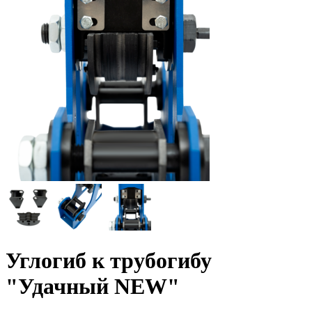
Углогиб к трубогибу
"Удачный NEW"