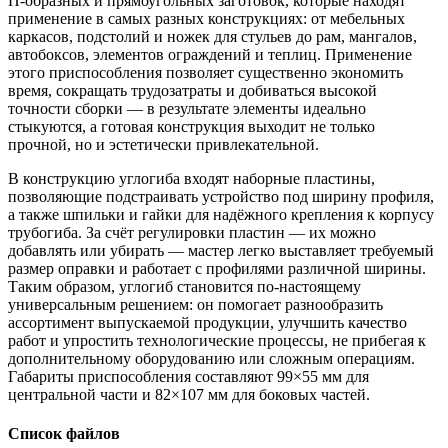
П‑образных и прямоугольных заготовок, которые находят
применение в самых разных конструкциях: от мебельных
каркасов, подстолий и ножек для стульев до рам, мангалов,
автобоксов, элементов ограждений и теплиц. Применение
этого приспособления позволяет существенно экономить
время, сокращать трудозатраты и добиваться высокой
точности сборки — в результате элементы идеально
стыкуются, а готовая конструкция выходит не только
прочной, но и эстетически привлекательной.
В конструкцию углогиба входят наборные пластины,
позволяющие подстраивать устройство под ширину профиля,
а также шпильки и гайки для надёжного крепления к корпусу
трубогиба. За счёт регулировки пластин — их можно
добавлять или убирать — мастер легко выставляет требуемый
размер оправки и работает с профилями различной ширины.
Таким образом, углогиб становится по‑настоящему
универсальным решением: он помогает разнообразить
ассортимент выпускаемой продукции, улучшить качество
работ и упростить технологические процессы, не прибегая к
дополнительному оборудованию или сложным операциям.
Габариты приспособления составляют 99×55 мм для
центральной части и 82×107 мм для боковых частей.
Список файлов